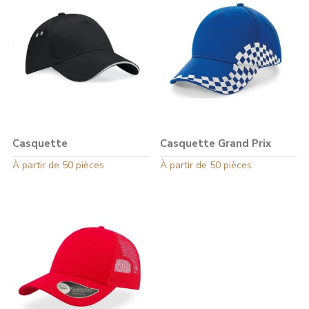
Casquette
Casquette Grand Prix
Ce
À partir de 50 pièces
Ce
À partir de 50 pièces
produit
produit
a
a
plusieurs
plusieurs
variations.
variations.
Les
Les
options
options
peuvent
peuvent