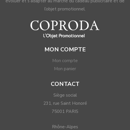
page
évoluer et s’adapter au marché du cadeau publicitaire et de
du
l’objet promotionnel.
produit
MON COMPTE
Mon compte
Mon panier
CONTACT
Siège social
231, rue Saint Honoré
75001 PARIS
Rhône-Alpes