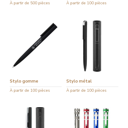
Ce
À partir de 500 pièces
Ce
À partir de 100 pièces
produit
produit
a
a
plusieurs
plusieurs
variations.
variations.
Les
Les
options
options
peuvent
peuvent
être
être
choisies
choisies
Stylo gomme
Stylo métal
sur
sur
Ce
À partir de 100 pièces
Ce
À partir de 100 pièces
la
la
produit
produit
page
page
a
a
du
du
plusieurs
plusieurs
produit
produit
variations.
variations.