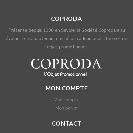
être
choisies
COPRODA
sur
la
Présente depuis 1998 en Savoie, la Société Coproda a su
page
évoluer et s’adapter au marché du cadeau publicitaire et de
du
l’objet promotionnel.
produit
MON COMPTE
Mon compte
Mon panier
CONTACT