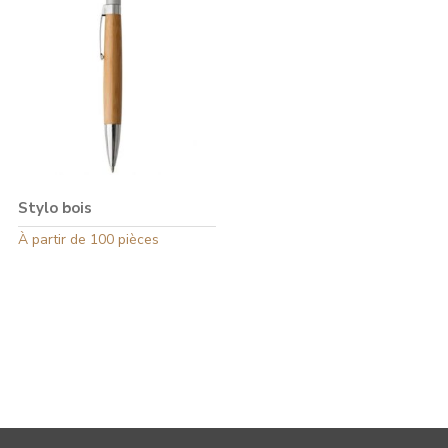
Stylo bois
Ce
À partir de 100 pièces
produit
a
plusieurs
variations.
Les
options
peuvent