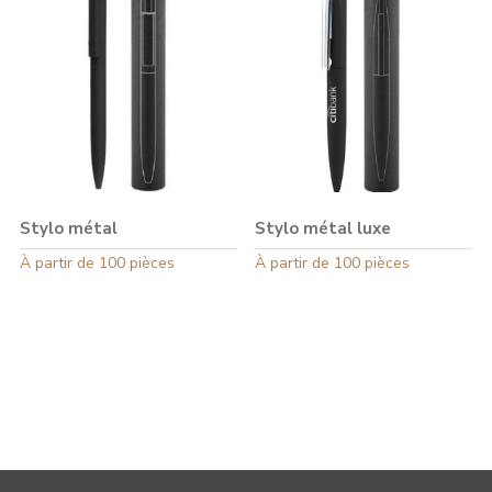
Stylo métal
Stylo métal luxe
Ce
À partir de 100 pièces
Ce
À partir de 100 pièces
produit
produit
a
a
plusieurs
plusieurs
variations.
variations.
Les
Les
options
options
peuvent
peuvent