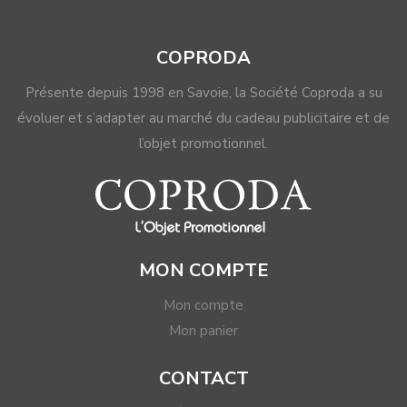
être
être
choisies
choisies
COPRODA
sur
sur
la
la
Présente depuis 1998 en Savoie, la Société Coproda a su
page
page
évoluer et s’adapter au marché du cadeau publicitaire et de
du
du
l’objet promotionnel.
produit
produit
MON COMPTE
Mon compte
Mon panier
CONTACT