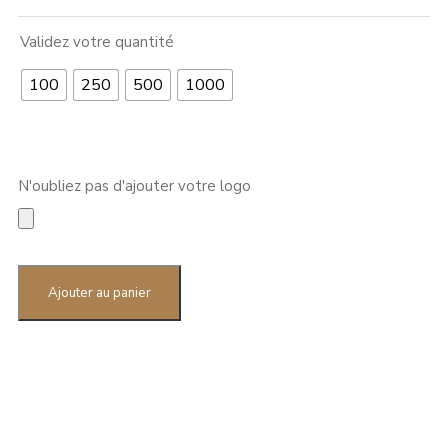
Validez votre quantité
100
250
500
1000
N'oubliez pas d'ajouter votre logo
quantité
de
Ajouter au panier
Porte-
notes