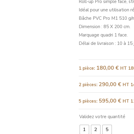
Roll-up Pro simple face, st
Idéal pour une utilisation r
Bâche PVC Pro M1 510 g/m
Dimension : 85 X 200 cm.
Marquage quadri 1 face.
Délai de livraison : 10 à 15 
180,00
€
1 pièce
:
HT
18
290,00
€
2 pièces
:
HT
1
595,00
€
5 pièces
:
HT
1
Validez votre quantité
1
2
5