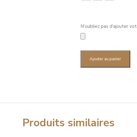
N'oubliez pas d'ajouter vo
quantité
de
Ajouter au panier
Roll-
up
Produits similaires