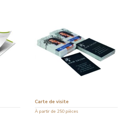
Carte de visite
Ce
À partir de 250 pièces
produit
a
plusieurs