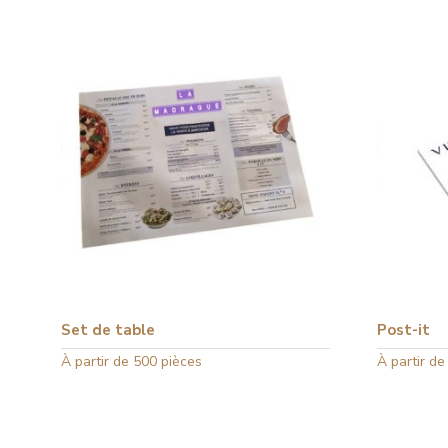
Set de table
Post-it
Ce
À partir de 500 pièces
Ce
À partir de
produit
produit
a
a
plusieurs
plusieurs