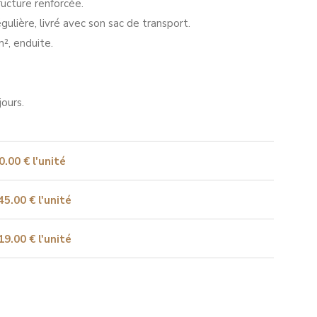
ructure renforcée.
égulière, livré avec son sac de transport.
², enduite.
jours.
0.00 € l'unité
45.00 € l'unité
19.00 € l'unité