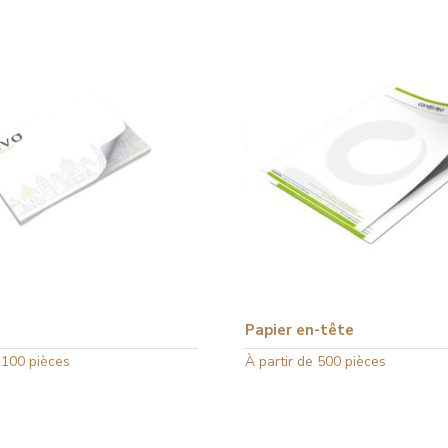
Papier en-tête
 100 pièces
Ce
À partir de 500 pièces
produit
a
plusieurs