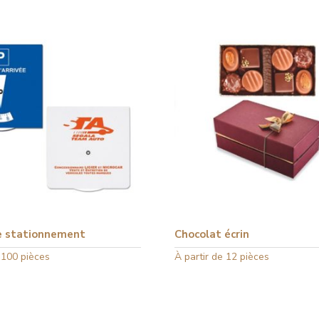
e stationnement
Chocolat écrin
 100 pièces
Ce
À partir de 12 pièces
produit
a
plusieurs