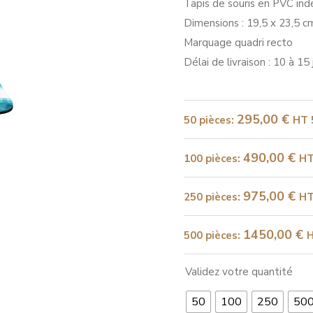
Tapis de souris en PVC ind
Dimensions : 19,5 x 23,5 c
Marquage quadri recto
Délai de livraison : 10 à 15 
295,00
€
50 pièces
:
HT
490,00
€
100 pièces
:
H
975,00
€
250 pièces
:
H
1450,00
€
500 pièces
:
Validez votre quantité
50
100
250
50