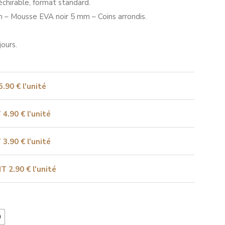
échirable, format standard.
m – Mousse EVA noir 5 mm – Coins arrondis.
jours.
5.90 € l'unité
T
4.90 € l'unité
T
3.90 € l'unité
HT
2.90 € l'unité
0