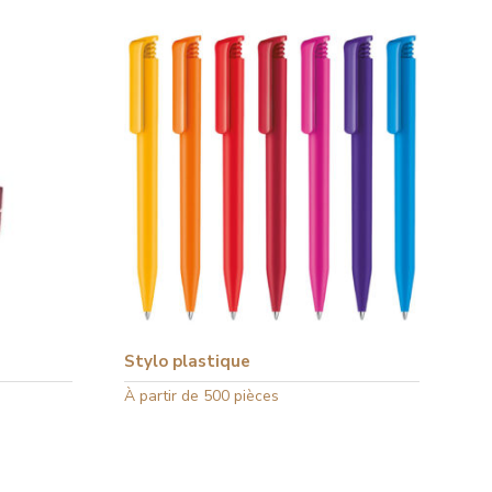
Stylo plastique
Ce
À partir de 500 pièces
produit
a
plusieurs