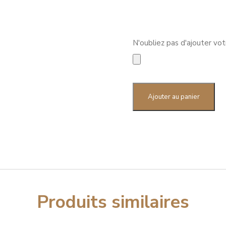
N'oubliez pas d'ajouter vo
quantité
de
Ajouter au panier
Tapis
de
souris
Produits similaires