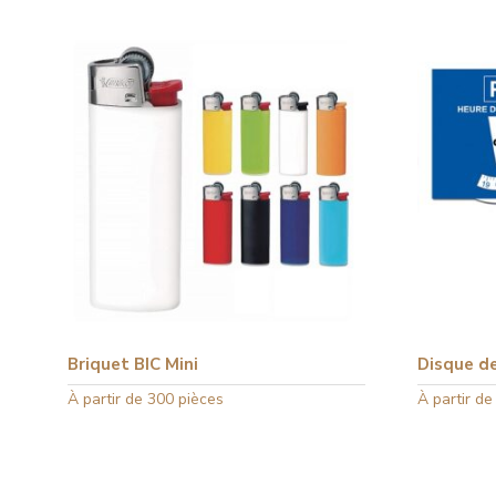
Briquet BIC Mini
Disque d
Ce
À partir de 300 pièces
Ce
À partir de
produit
produit
a
a
plusieurs
plusieurs